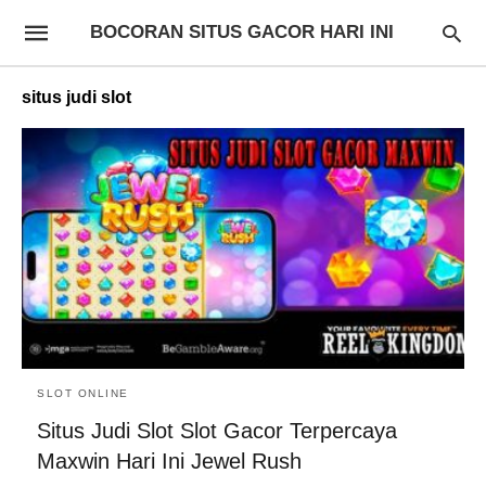
BOCORAN SITUS GACOR HARI INI
situs judi slot
SLOT ONLINE
Situs Judi Slot Slot Gacor Terpercaya
Maxwin Hari Ini Jewel Rush