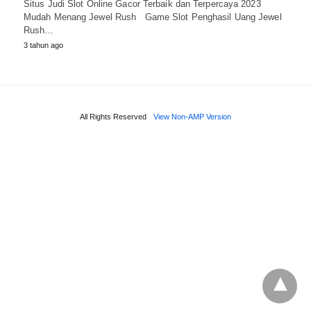
Situs Judi Slot Online Gacor Terbaik dan Terpercaya 2023
Mudah Menang Jewel Rush Game Slot Penghasil Uang Jewel
Rush…
3 tahun ago
All Rights Reserved
View Non-AMP Version