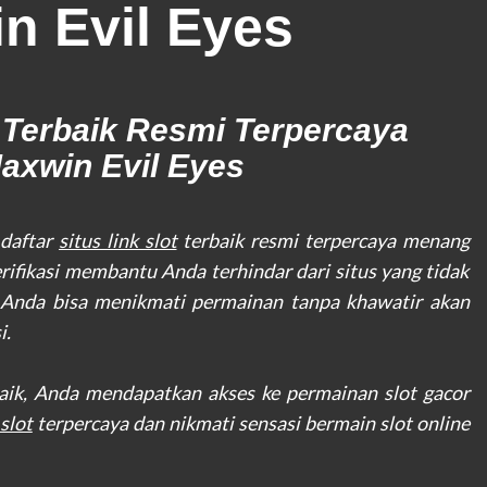
n Evil Eyes
t Terbaik Resmi Terpercaya
axwin Evil Eyes
 daftar
situs link slot
terbaik resmi terpercaya menang
ifikasi membantu Anda terhindar dari situs yang tidak
Anda bisa menikmati permainan tanpa khawatir akan
i.
rbaik, Anda mendapatkan akses ke permainan slot gacor
 slot
terpercaya dan nikmati sensasi bermain slot online