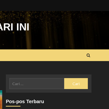
I INI
Cari
untuk:
Pos-pos Terbaru