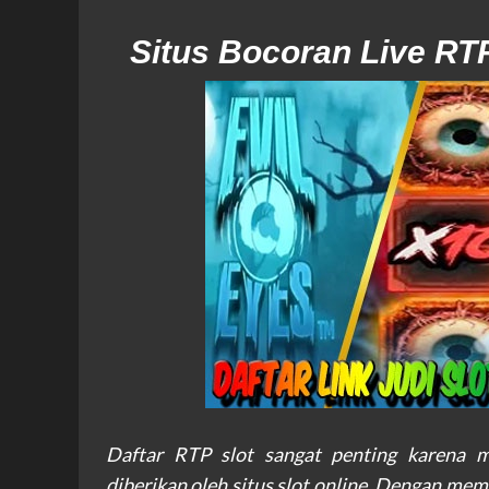
Situs Bocoran Live RTP 
Daftar RTP slot sangat penting karena 
diberikan oleh
situs slot
online. Dengan memi