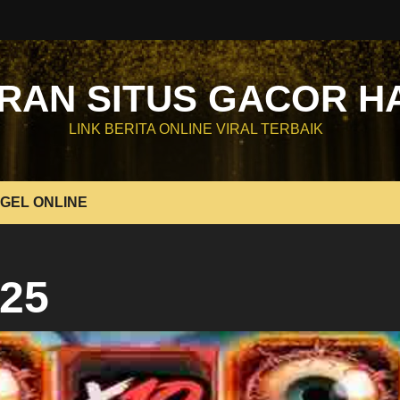
AN SITUS GACOR HAR
LINK BERITA ONLINE VIRAL TERBAIK
GEL ONLINE
025