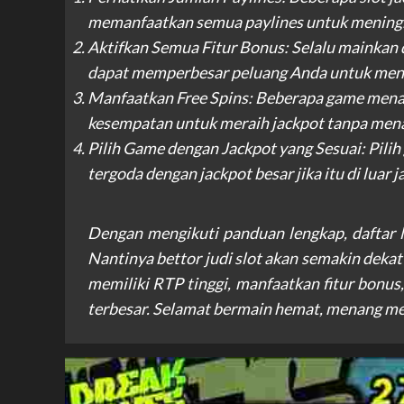
memanfaatkan semua paylines untuk mening
Aktifkan Semua Fitur Bonus: Selalu mainkan d
dapat memperbesar peluang Anda untuk men
Manfaatkan Free Spins: Beberapa game mena
kesempatan untuk meraih jackpot tanpa men
Pilih Game dengan Jackpot yang Sesuai: Pilih
tergoda dengan jackpot besar jika itu di luar
Dengan mengikuti panduan lengkap, daftar l
Nantinya bettor judi slot akan semakin deka
memiliki RTP tinggi, manfaatkan fitur bonus
terbesar. Selamat bermain hemat, menang m