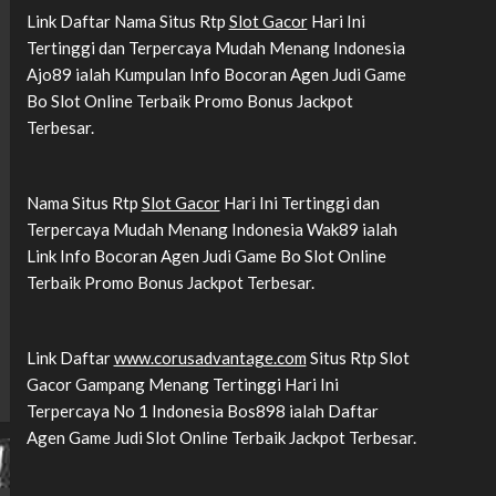
Link Daftar Nama Situs Rtp
Slot Gacor
Hari Ini
Tertinggi dan Terpercaya Mudah Menang Indonesia
Ajo89 ialah Kumpulan Info Bocoran Agen Judi Game
Bo Slot Online Terbaik Promo Bonus Jackpot
Terbesar.
Nama Situs Rtp
Slot Gacor
Hari Ini Tertinggi dan
Terpercaya Mudah Menang Indonesia Wak89 ialah
Link Info Bocoran Agen Judi Game Bo Slot Online
Terbaik Promo Bonus Jackpot Terbesar.
Link Daftar
www.corusadvantage.com
Situs Rtp Slot
Gacor Gampang Menang Tertinggi Hari Ini
Terpercaya No 1 Indonesia Bos898 ialah Daftar
Agen Game Judi Slot Online Terbaik Jackpot Terbesar.