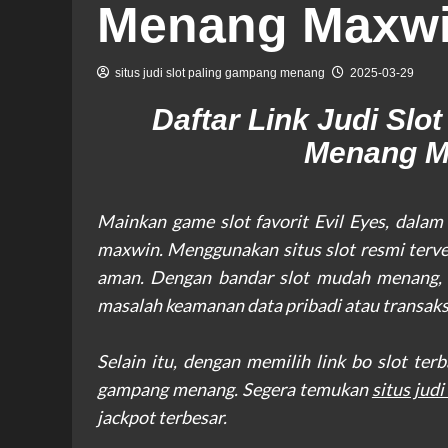
Menang Maxwi
situs judi slot paling gampang menang
2025-03-29
Daftar Link Judi Slo
Menang M
Mainkan game slot favorit Evil Eyes, dalam
maxwin. Menggunakan situs slot resmi terver
aman. Dengan bandar slot mudah menang, 
masalah keamanan data pribadi atau transaks
Selain itu, dengan memilih link bo slot te
gampang menang. Segera temukan
situs judi
jackpot terbesar.