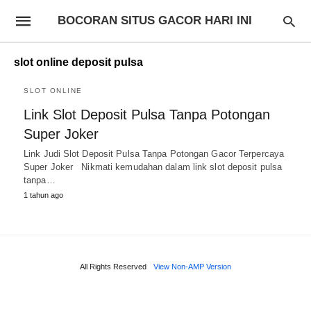
BOCORAN SITUS GACOR HARI INI
slot online deposit pulsa
SLOT ONLINE
Link Slot Deposit Pulsa Tanpa Potongan
Super Joker
Link Judi Slot Deposit Pulsa Tanpa Potongan Gacor Terpercaya
Super Joker Nikmati kemudahan dalam link slot deposit pulsa
tanpa…
1 tahun ago
All Rights Reserved
View Non-AMP Version