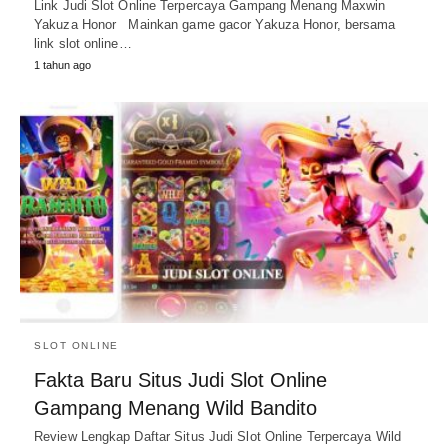
Link Judi Slot Online Terpercaya Gampang Menang Maxwin
Yakuza Honor Mainkan game gacor Yakuza Honor, bersama
link slot online…
1 tahun ago
SLOT ONLINE
Fakta Baru Situs Judi Slot Online
Gampang Menang Wild Bandito
Review Lengkap Daftar Situs Judi Slot Online Terpercaya Wild