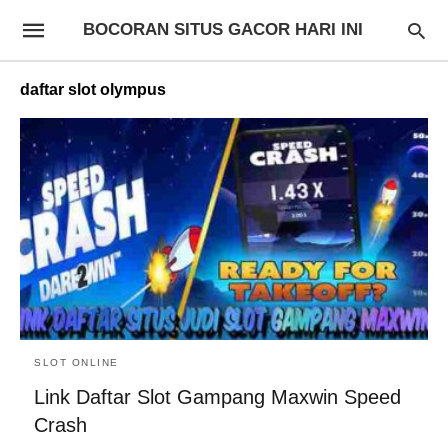
BOCORAN SITUS GACOR HARI INI
daftar slot olympus
SLOT ONLINE
Link Daftar Slot Gampang Maxwin Speed
Crash