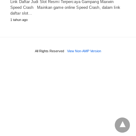
Link Daftar Judi Slot Resmi Terpercaya Gampang Maxwin
Speed Crash Mainkan game online Speed Crash, dalam link
daftar slot…
1 tahun ago
All Rights Reserved
View Non-AMP Version