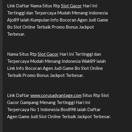
Link Daftar Nama Situs Rtp
Slot Gacor
Hari Ini
Tertinggi dan Terpercaya Mudah Menang Indonesia
Ajo89 ialah Kumpulan Info Bocoran Agen Judi Game
Bo Slot Online Terbaik Promo Bonus Jackpot
Terbesar.
Nama Situs Rtp
Slot Gacor
Hari Ini Tertinggi dan
Terpercaya Mudah Menang Indonesia Wak89 ialah
Link Info Bocoran Agen Judi Game Bo Slot Online
Terbaik Promo Bonus Jackpot Terbesar.
Link Daftar
www.corusadvantage.com
Situs Rtp Slot
Gacor Gampang Menang Tertinggi Hari Ini
Terpercaya No 1 Indonesia Bos898 ialah Daftar
Agen Game Judi Slot Online Terbaik Jackpot Terbesar.