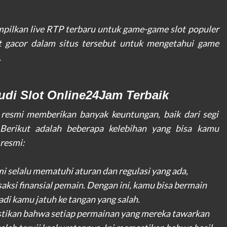
ilkan live RTP terbaru untuk game-game slot populer
t gacor dalam situs tersebut untuk mengetahui game
.
di Slot Online24Jam Terbaik
i resmi memberikan banyak keuntungan, baik dari segi
erikut adalah beberapa kelebihan yang bisa kamu
 resmi:
i selalu mematuhi aturan dan regulasi yang ada,
aksi finansial pemain. Dengan ini, kamu bisa bermain
di kamu jatuh ke tangan yang salah.
astikan bahwa setiap permainan yang mereka tawarkan