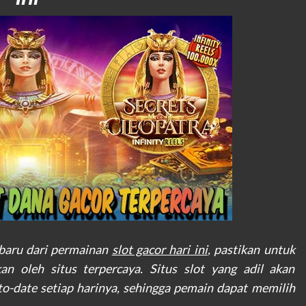
rbaru dari permainan
slot gacor hari ini
, pastikan untuk
n oleh situs terpercaya. Situs slot yang adil akan
o-date setiap harinya, sehingga pemain dapat memilih