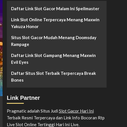
Daftar Link Slot Gacor Malam Ini Spellmaster
Link Slot Online Terpercaya Menang Maxwin
Yakuza Honor
Situs Slot Gacor Mudah Menang Doomsday
Rampage
Daftar Link Slot Gampang Menang Maxwin
Evil Eyes
Daftar Situs Slot Terbaik Terpercaya Break
Bones
Link Partner
Pragmatic adalah Situs Judi
Slot Gacor Hari Ini
Terbaik Resmi Terpercaya dan Link Info Bocoran Rtp
Live Slot Online Tertinggi Hari Ini Live.