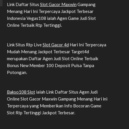
Link Daftar Situs
Slot Gacor Maxwin
Gampang
Menang Hari Ini Terpercaya Jackpot Terbesar
Indonesia Vegas108 ialah Agen Game Judi Slot
Online Terbaik Rtp Tertinggi.
Link Situs Rtp Live
Slot Gacor 4d
Hari Ini Terpercaya
Mudah Menang Jackpot Terbesar Target4d
merupakan Daftar Agen Judi Slot Online Terbaik
Bonus New Member 100 Deposit Pulsa Tanpa
Potongan.
Bakso108 Slot
ialah Link Daftar Situs Agen Judi
Online Slot Gacor Maxwin Gampang Menang Hari ini
Terpercaya yang Memberikan Info Bocoran Game
Slot Rtp Tertinggi Jackpot Terbesar.