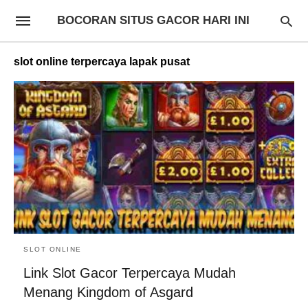
BOCORAN SITUS GACOR HARI INI
slot online terpercaya lapak pusat
SLOT ONLINE
Link Slot Gacor Terpercaya Mudah
Menang Kingdom of Asgard